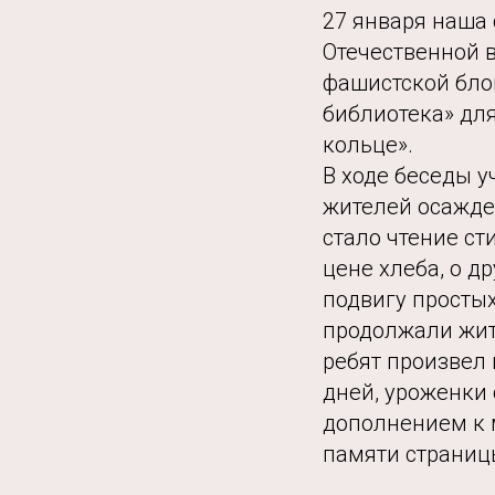
27 января наша 
Отечественной 
фашистской бло
библиотека» дл
кольце».
В ходе беседы 
жителей осажде
стало чтение ст
цене хлеба, о д
подвигу просты
продолжали жить
ребят произвел
дней, уроженки
дополнением к 
памяти страниц