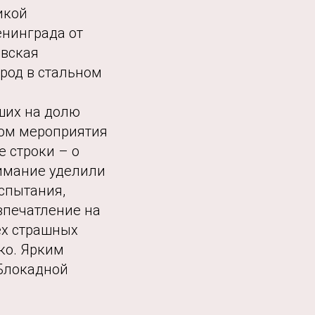
икой
енинграда от
овская
род в стальном
ших на долю
ом мероприятия
е строки – о
нимание уделили
спытания,
впечатление на
ех страшных
ко. Ярким
Блокадной