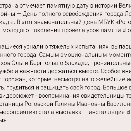
страна отмечает памятную дату в истории Вел
войны — День полного освобождения города Л
кады. В этот знаменательный день МБУК «Рог
я молодого поколения провела урок памяти «Го
учащиеся узнали о тяжелых испытаниях, выпав
нного города. Самым эмоциональным момент
ихов Ольги Берггольц о блокаде, пронзительны
ружбе и важности держаться вместе. Особое в
х горожан, которые, несмотря на тяжелейшие и
, трудиться и защищать свой город. Большое 
 видеосюжет - воспоминания свидетельницы т
 станицы Роговской Галины Ивановны Василен
мероприятию стала выставка – инсталляция «
ы».