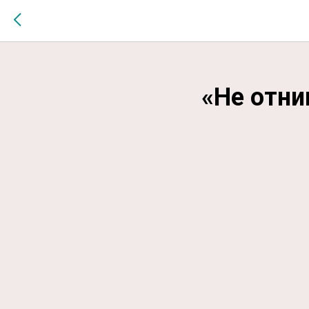
$MESSAGE$
«Не отни