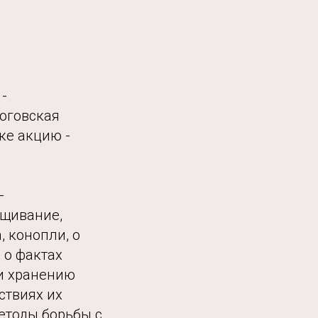
-
оговская
ке акцию -
-
ащивание,
 конопли, о
 о фактах
и хранению
ствиях их
етоды борьбы с