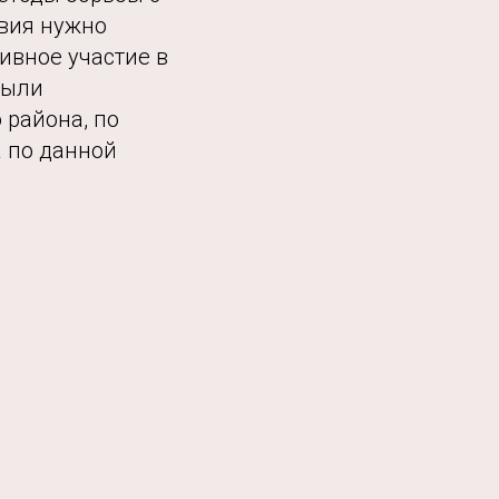
твия нужно
ивное участие в
были
 района, по
 по данной