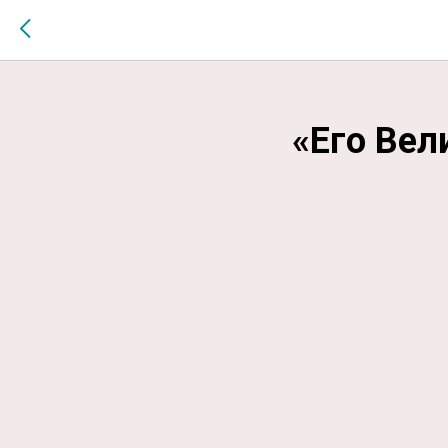
$MESSAGE$
«Его Вел