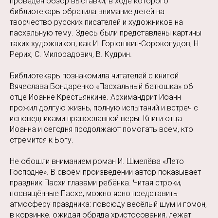
проведён обзор выставки, в ходе которого
библиотекарь обратила внимание детей на
творчество русских писателей и художников на
пасхальную тему. Здесь были представлены картины
таких художников, как И. Горюшкин-Сорокопудов, Н.
Рерих, С. Милорадович, В. Кудрин.
Библиотекарь познакомила читателей с книгой
Вячеслава Бондаренко «Пасхальный батюшка» об
отце Иоанне Крестьянкине. Архимандрит Иоанн
прожил долгую жизнь, полную испытаний и встреч с
исповедниками православной веры. Книги отца
Иоанна и сегодня продолжают помогать всем, кто
стремится к Богу.
Не обошли вниманием роман И. Шмелёва «Лето
Господне». В своём произведении автор показывает
праздник Пасхи глазами ребёнка. Читая строки,
посвящённые Пасхе, можно ясно представить
атмосферу праздника: повсюду весёлый шум и гомон,
в корзинке, ожидая обряда христосования, лежат