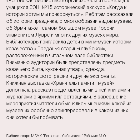
«Роговская библиотека» организовали и провели для
учащихся СОШ №15 исторический экскурс «Когда к
истории хотим мы прикоснуться». Ребятам рассказали
об истории праздника, о многообразии видов музеев,
об Эрмитаже - самом большом музее России,
знаменитом Лувре и многих других музеях мира.
Библиотекарь пригласила детей в мини-музей истории
казачества « Преданья старины глубокой»,
расположенный в читальном зале библиотеки.
Вниманию аудитории были представлены предметы
казачьего быта, кухонная утварь, одежда,
исторические фотографии и другие экспонаты.
Книжная выставка «Хранитель памяти - музей»
дополняла рассказ представленными в ней книгами и
журналами с яркими иллюстрациями. В завершение
мероприятия читатели обменялись мнениями, какой из
музеев их особенно заинтересовал и в каком из них
они хотели бы побывать.
Библиотекарь МБУК "Роговская библиотека" Рабочих М.О.