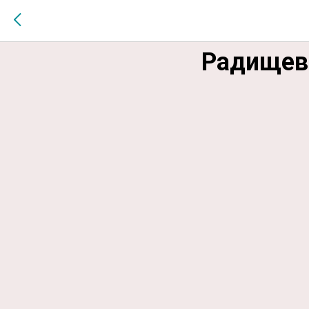
$MESSAGE$
«Жизнь и
Радищев