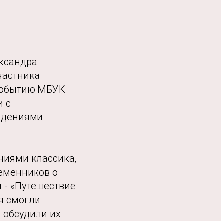
ександра
частника
 событию МБУК
и с
едениями
ниями классика,
ременников о
й - «Путешествие
я смогли
 обсудили их