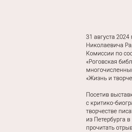
31 августа 2024
Николаевича Рад
Комиссии по со
«Роговская биб
многочисленны
«Жизнь и творч
Посетив выставк
с критико-биог
творчестве писа
из Петербурга в
прочитать отры