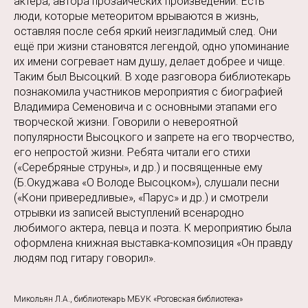
актера, автора прозаических произведений. Есть
люди, которые метеоритом врываются в жизнь,
оставляя после себя яркий неизгладимый след. Они
ещё при жизни становятся легендой, одно упоминание
их имени согревает нам душу, делает добрее и чище.
Таким был Высоцкий. В ходе разговора библиотекарь
познакомила участников мероприятия с биографией
Владимира Семеновича и с основными этапами его
творческой жизни. Говорили о невероятной
популярности Высоцкого и запрете на его творчество,
его непростой жизни. Ребята читали его стихи
(«Серебряные струны», и др.) и посвященные ему
(Б.Окуджава «О Володе Высоцком»), слушали песни
(«Кони привередливые», «Парус» и др.) и смотрели
отрывки из записей выступлений всенародно
любимого актера, певца и поэта. К мероприятию была
оформлена книжная выставка-композиция «Он правду
людям под гитару говорил».
Микольян Л.А., библиотекарь МБУК «Роговская библиотека»