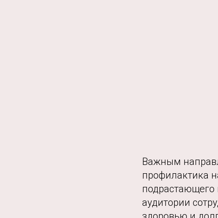
Важным направл
профилактика н
подрастающего 
аудитории сотру
здоровью и дол