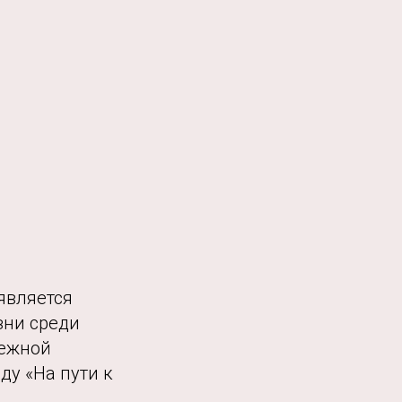
является
зни среди
дежной
ду «На пути к