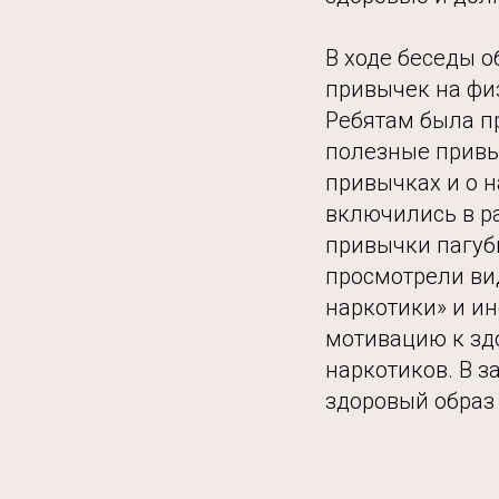
В ходе беседы 
привычек на фи
Ребятам была п
полезные привы
привычках и о 
включились в р
привычки пагуб
просмотрели ви
наркотики» и и
мотивацию к зд
наркотиков. В 
здоровый образ