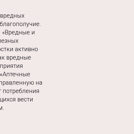
 вредных
 благополучие.
я «Вредные и
лезных
остки активно
ак вредные
оприятия
 «Аптечные
аправленную на
т потребления
щихся вести
м.