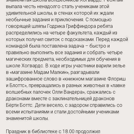
выпала честь ненадолго стать учениками этой
удивительной школы, в стенах которой их ждали
необычные задания и приключения. С помощью
говорящей шляпы Годрика Гриффиндора ребята
распределились на четыре факультета, каждый из
которых получил свиток с подсказками. Перед каждой
командой была поставлена задача – быстро и
правильно выполнить все задания и собрать четыре
магических предмета, необходимых для обучения в
школе Хогвардс. В ходе игры участники варили зелье
в «магазине Мадам Малкин», разгадывали
зашифрованное слово в «книжном магазине Флориш
и Блоттс», превращались в разных животных в «лавке
волшебных палочек Олли Вандера», сражались с
драконами вместе с заклинательницей драконов
Бёрти Боттс. Дети весело, с задором справились со
всеми испытаниями и стали достойными учениками
знаменитой школы.
Праздник в библиотеке с 18.00 продолжил