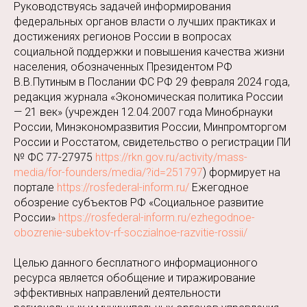
Руководствуясь задачей информирования
федеральных органов власти о лучших практиках и
достижениях регионов России в вопросах
социальной поддержки и повышения качества жизни
населения, обозначенных Президентом РФ
В.В.Путиным в Послании ФС РФ 29 февраля 2024 года,
редакция журнала «Экономическая политика России
— 21 век» (учрежден 12.04.2007 года Минобрнауки
России, Минэкономразвития России, Минпромторгом
России и Росстатом, свидетельство о регистрации ПИ
№ ФС 77-27975
https://rkn.gov.ru/activity/mass-
media/for-founders/media/?id=251797
) формирует на
портале
https://rosfederal-inform.ru/
Ежегодное
обозрение субъектов РФ «Социальное развитие
России»
https://rosfederal-inform.ru/ezhegodnoe-
obozrenie-subektov-rf-soczialnoe-razvitie-rossii/
Целью данного бесплатного информационного
ресурса является обобщение и тиражирование
эффективных направлений деятельности