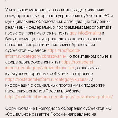
Уникальные материалы о позитивных достижениях
государственных органов управления субъектов РФ и
муниципальных образований, освещающие тенденции
реализации федеральных программных мероприятий и
проектов, принимаются на почту
gov-info@mail.ru
и
будут размещаться в разделах: о перспективных
направлениях развития системы образования
субъектов РФ здесь
https://rosfederal-
inform.ru/category/obrazovanie/
, о позитивном опыте в
сфере здравоохранения тут
https://rosfederal-
inform.ru/category/zdravoohranenie/
, о значимых
культурно-спортивных событиях на странице
https://rosfederal-inform.ru/category/kultura/
, а
информация о социальных программах поддержки
населения регионов России в рубрике
https://rosfederal-inform.ru/category/soczialnaya-politika/
Формирование Ежегодного обозрения субъектов РФ
«Социальное развитие России» направлено на