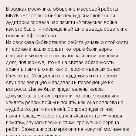
В рамках месячника оборонно-массовой работы
МБУК «Роговская библиотека» для молодёжной
аудитории провела час памяти «Афганская война –
как это было…», посвящённый Дню вывода советских
войск из Афганистана.
Из рассказа библиотекаря ребята узнали о стойкости
и героизме наших солдат, которые были верны
присяге и мужественно выполняли свой воинский
долг, подчеркнув, что наша святая обязанность –
хранить память о них, как о героях и верных сынах
Отечества. Учащиеся с неподдельным интересом
слушали ведущую и задавали интересующие их
вопросы. Далее были представлены кадры
документальной кинохроники, которые позволили
увидеть реалии войны и понять, как она повлияла на
судьбы солдат и их семей. Сопровождался час
памяти слайд – презентацией «Афганистан — живая
память», звучали песни и стихи, тронувшие сердца
ребят. Завершилось мероприятие минутой молчания в
память о павших воинах.