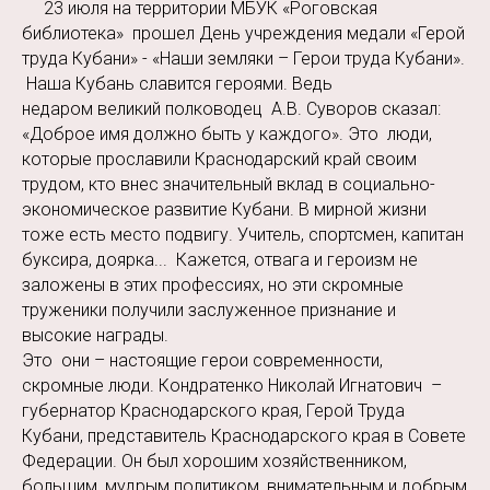
23 июля на территории МБУК «Роговская
библиотека» прошел День учреждения медали «Герой
труда Кубани» - «Наши земляки – Герои труда Кубани».
Наша Кубань славится героями. Ведь
недаром великий полководец А.В. Суворов сказал:
«Доброе имя должно быть у каждого». Это люди,
которые прославили Краснодарский край своим
трудом, кто внес значительный вклад в социально-
экономическое развитие Кубани. В мирной жизни
тоже есть место подвигу. Учитель, спортсмен, капитан
буксира, доярка... Кажется, отвага и героизм не
заложены в этих профессиях, но эти скромные
труженики получили заслуженное признание и
высокие награды.
Это они – настоящие герои современности,
скромные люди. Кондратенко Николай Игнатович –
губернатор Краснодарского края, Герой Труда
Кубани, представитель Краснодарского края в Совете
Федерации. Он был хорошим хозяйственником,
большим, мудрым политиком, внимательным и добрым