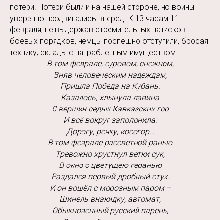
потери. Потери были и на нашей стороне, но воины
уверенно продвигались вперед. К 13 часам 11
февраля, не выдержав стремительных натисков
боевых порядков, немцы поспешно отступили, бросая
технику, склады с награбленным имуществом.
В том феврале, суровом, снежном,
Вняв человеческим надеждам,
Пришла Победа на Кубань.
Казалось, хлынула лавина
С вершин седых Кавказских гор
И всё вокруг заполонила:
Дорогу, речку, косогор…
В том феврале рассветной ранью
Тревожно хрустнул ветки сук,
В окно с цветущею геранью
Раздался первый дробный стук.
И он вошёл с морозным паром –
Шинель внакидку, автомат,
Обыкновенный русский парень,