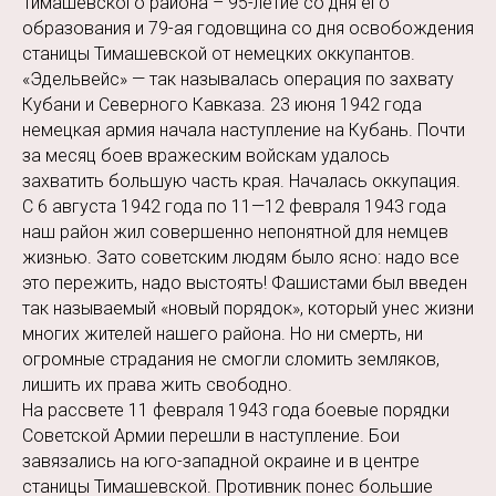
Тимашевского района – 95-летие со дня его
образования и 79-ая годовщина со дня освобождения
станицы Тимашевской от немецких оккупантов.
«Эдельвейс» — так называлась операция по захвату
Кубани и Северного Кавказа. 23 июня 1942 года
немецкая армия начала наступление на Кубань. Почти
за месяц боев вражеским войскам удалось
захватить большую часть края. Началась оккупация.
С 6 августа 1942 года по 11—12 февраля 1943 года
наш район жил совершенно непонятной для немцев
жизнью. Зато советским людям было ясно: надо все
это пережить, надо выстоять! Фашистами был введен
так называемый «новый порядок», который унес жизни
многих жителей нашего района. Но ни смерть, ни
огромные страдания не смогли сломить земляков,
лишить их права жить свободно.
На рассвете 11 февраля 1943 года боевые порядки
Советской Армии перешли в наступление. Бои
завязались на юго-западной окраине и в центре
станицы Тимашевской. Противник понес большие