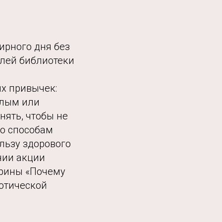
ирного дня без
елей библиотеки
х привычек:
слым или
нять, чтобы не
но способам
льзу здорового
нии акции
орины «Почему
котической