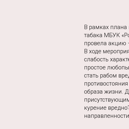
В рамках плана 
табака МБУК «Р
провела акцию 
В ходе меропри
слабость характ
простое любопыт
стать рабом вр
противостояния 
образа жизни. 
присутствующим
курение вредно
направленности 