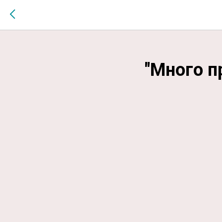
$MESSAGE$
"Много п