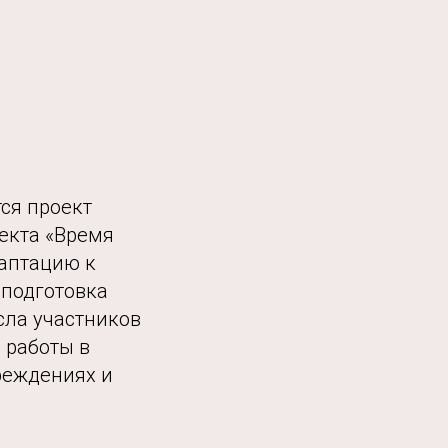
ся проект
екта «Время
даптацию к
 подготовка
сла участников
 работы в
реждениях и