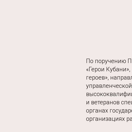
По поручению П
«Герои Кубани»
героев», напра
управленческой 
высококвалифиц
и ветеранов сп
органах государ
организациях р