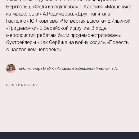
Берггольц, «Федя из подплава» Л.Кассиля, «Машенька
из мышеловки» А.Родимцева, «Друг капитана
Гастелло» Ю.Яковлева, «Четвёртая высота» Е.Ильиной,
«Три девочки» Е.Верейской и другие. В ходе
мероприятия ребятам были продемонстрированы
буктрейлеры «Как Серёжа на войну ходил», «Повесть
о настоящем человеке».
Библиотекарь МБУК «Роговская библиотека» Ульская Е.А.
ЦЕНТРАЛЬНАЯ