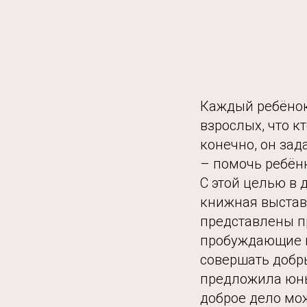
Каждый ребёнок 
взрослых, что к
конечно, он зад
– помочь ребёнк
С этой целью в
книжная выставк
представлены п
пробуждающие в
совершать добры
предложила юны
доброе дело мо