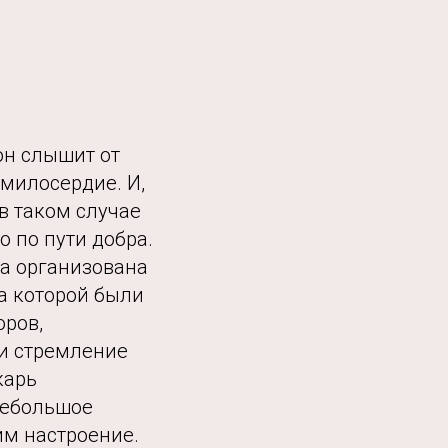
он слышит от
 милосердие. И,
 в таком случае
о по пути добра.
ла организована
а которой были
оров,
и стремление
карь
небольшое
им настроение.