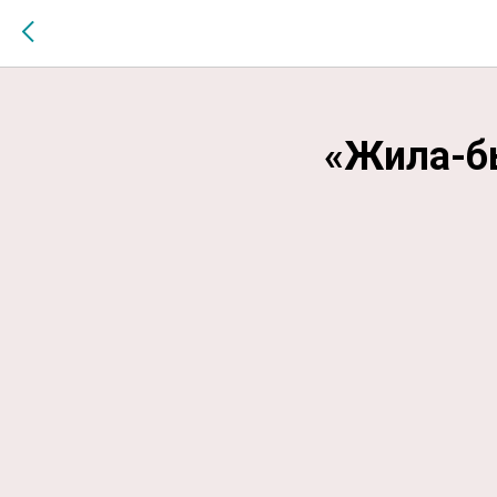
$MESSAGE$
«Жила-б