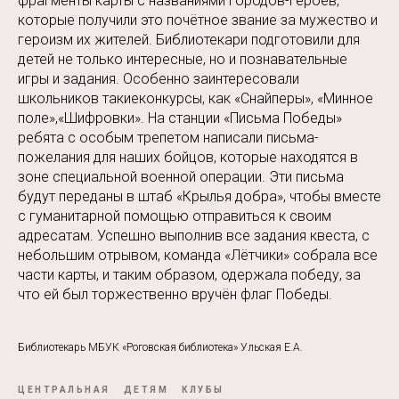
фрагменты карты с названиями городов-героев,
которые получили это почётное звание за мужество и
героизм их жителей. Библиотекари подготовили для
детей не только интересные, но и познавательные
игры и задания. Особенно заинтересовали
школьников такиеконкурсы, как «Снайперы», «Минное
поле»,«Шифровки». На станции «Письма Победы»
ребята с особым трепетом написали письма-
пожелания для наших бойцов, которые находятся в
зоне специальной военной операции. Эти письма
будут переданы в штаб «Крылья добра», чтобы вместе
с гуманитарной помощью отправиться к своим
адресатам. Успешно выполнив все задания квеста, с
небольшим отрывом, команда «Лётчики» собрала все
части карты, и таким образом, одержала победу, за
что ей был торжественно вручён флаг Победы.
Библиотекарь МБУК «Роговская библиотека» Ульская Е.А.
ЦЕНТРАЛЬНАЯ
ДЕТЯМ
КЛУБЫ